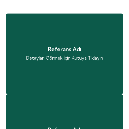
Referans Adı
Detayları Görmek İçin Kutuya Tıklayın
Proje Adı
Lorem ipsum dolor sit amet consectetur