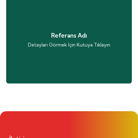
Proje Adı
Lorem ipsum dolor sit amet consectetur
Referans Adı
adipiscing elit dolor
Detayları Görmek İçin Kutuya Tıklayın
Projeye Git
Proje Adı
Lorem ipsum dolor sit amet consectetur
adipiscing elit dolor