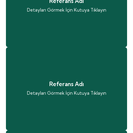
Referans Adı
adipiscing elit dolor
Detayları Görmek İçin Kutuya Tıklayın
Projeye Git
Proje Adı
Lorem ipsum dolor sit amet consectetur
Referans Adı
adipiscing elit dolor
Detayları Görmek İçin Kutuya Tıklayın
Projeye Git