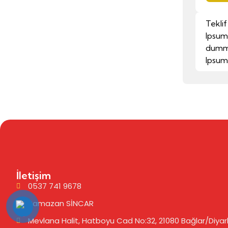
Teklif
Ipsum
dummy
Ipsum
İletişim
0537 741 9678
Ramazan SİNCAR
Mevlana Halit, Hatboyu Cad No:32, 21080 Bağlar/Diyarb