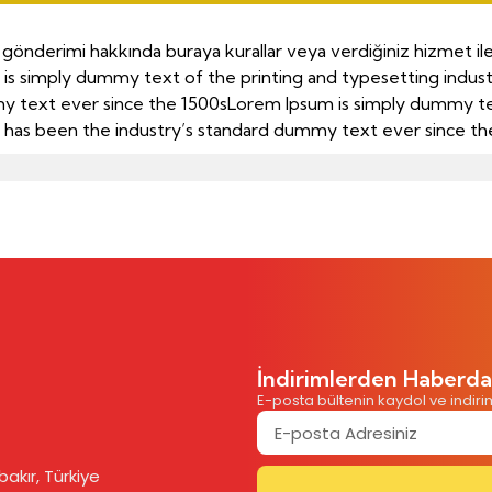
 gönderimi hakkında buraya kurallar veya verdiğiniz hizmet ile al
 is simply dummy text of the printing and typesetting indus
 text ever since the 1500sLorem Ipsum is simply dummy tex
 has been the industry’s standard dummy text ever since th
İndirimlerden Haberda
E-posta bültenin kaydol ve indir
akır, Türkiye