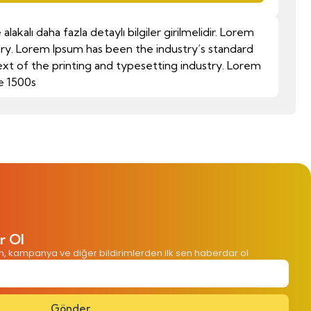
akalı daha fazla detaylı bilgiler girilmelidir. Lorem
try. Lorem Ipsum has been the industry’s standard
t of the printing and typesetting industry. Lorem
e 1500s
r Ol
im, kampanya ve diğer bildirimlerden ilk sen haberdar ol
Gönder