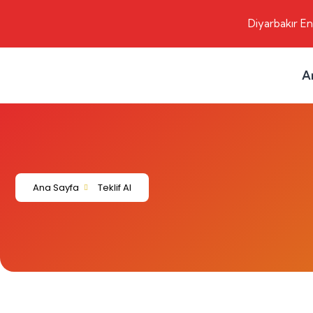
Diyarbakır En
A
Ana Sayfa
Teklif Al