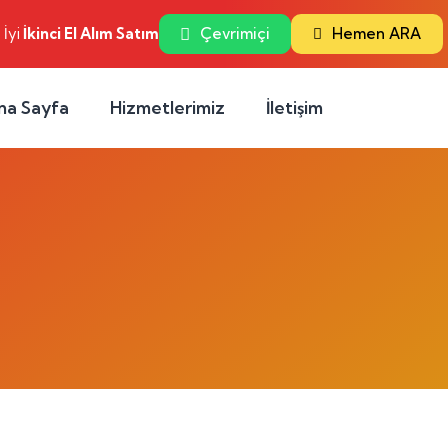
 İyi
İkinci El Alım Satım
Çevrimiçi
Hemen ARA
na Sayfa
Hizmetlerimiz
İletişim